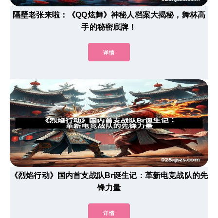
隔壁老张来啦：《QQ炫舞》神秘人档案大揭秘，舞林高
手的秘密底牌！
详情
《烈焰行动》国内首支战队Br诞生记：革新电竞战队的先
锋力量
详情