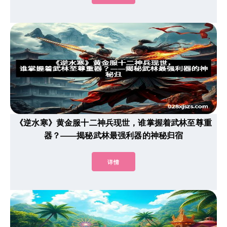
《逆水寒》黄金服十二神兵现世，谁掌握着武林至尊重
器？——揭秘武林最强利器的神秘归宿
详情