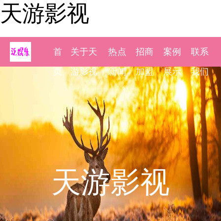
天游影视
首
关于天
热点
招商
案例
联系
页
游影视
新闻
加盟
展示
我们
天游影视